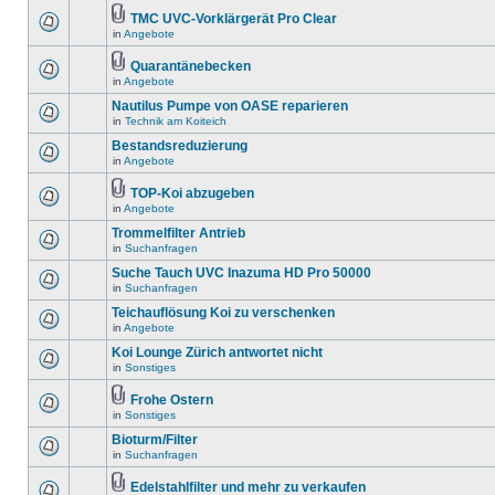
TMC UVC-Vorklärgerät Pro Clear
in
Angebote
Quarantänebecken
in
Angebote
Nautilus Pumpe von OASE reparieren
in
Technik am Koiteich
Bestandsreduzierung
in
Angebote
TOP-Koi abzugeben
in
Angebote
Trommelfilter Antrieb
in
Suchanfragen
Suche Tauch UVC Inazuma HD Pro 50000
in
Suchanfragen
Teichauflösung Koi zu verschenken
in
Angebote
Koi Lounge Zürich antwortet nicht
in
Sonstiges
Frohe Ostern
in
Sonstiges
Bioturm/Filter
in
Suchanfragen
Edelstahlfilter und mehr zu verkaufen