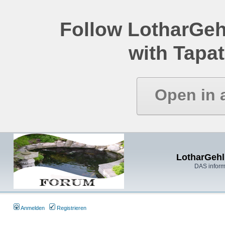
Follow LotharGeh
with Tapat
Open in 
LotharGehl
DAS inform
Anmelden
Registrieren