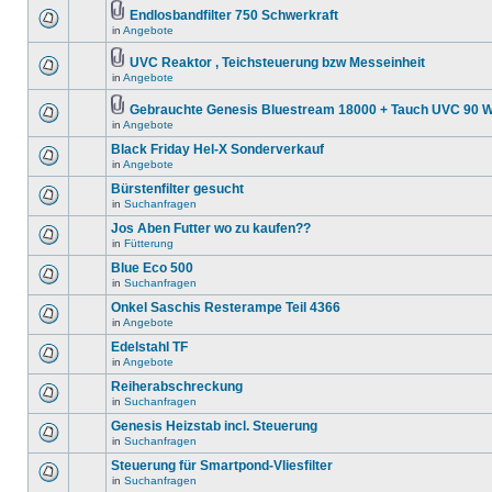
Endlosbandfilter 750 Schwerkraft
in
Angebote
UVC Reaktor , Teichsteuerung bzw Messeinheit
in
Angebote
Gebrauchte Genesis Bluestream 18000 + Tauch UVC 90 W
in
Angebote
Black Friday Hel-X Sonderverkauf
in
Angebote
Bürstenfilter gesucht
in
Suchanfragen
Jos Aben Futter wo zu kaufen??
in
Fütterung
Blue Eco 500
in
Suchanfragen
Onkel Saschis Resterampe Teil 4366
in
Angebote
Edelstahl TF
in
Angebote
Reiherabschreckung
in
Suchanfragen
Genesis Heizstab incl. Steuerung
in
Suchanfragen
Steuerung für Smartpond-Vliesfilter
in
Suchanfragen