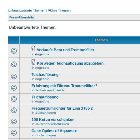
Unbeantwortete Themen
|
Aktive Themen
Foren-Übersicht
Unbeantwortete Themen
Themen
Verkaufe Beat und Trommelfilter
in
Angebote
Koi wegen Teichauflösung abzugeben
in
Angebote
Teichauflösung
in
Angebote
Erfahrung mit Filtreau Trommelfilter?
in
Technik am Koiteich
Teichauflösung
in
Angebote
Frequenzumrichter für Linn 3 typ 2
in
Suchanfragen
100 Koi zu verschenken
in
Tauschen/Verschenken
Oase Optimax / Aquamax
in
Suchanfragen