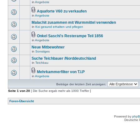
in
Angebote
Aquaforte V60 zu verkaufen
in
Angebote
Malachit zusammen mit Wurmmittel verwenden
in
Koi gesund erhalten und pflegen
Onkel Saschi's Resterampe Teil 1856
in
Angebote
Neue Mitbewohner
in
Sonstiges
Suche Teichbauer /Norddeutschland
in
Teichbau
Mehrkammerfilter von T.I.P
in
Angebote
Beiträge der letzten Zeit anzeigen:
Seite
1
von
20
[ Die Suche ergab mehr als 1000 Treffer ]
Foren-Übersicht
Powered by
php
Deutsche 