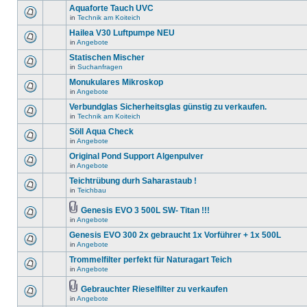
Aquaforte Tauch UVC
in
Technik am Koiteich
Hailea V30 Luftpumpe NEU
in
Angebote
Statischen Mischer
in
Suchanfragen
Monukulares Mikroskop
in
Angebote
Verbundglas Sicherheitsglas günstig zu verkaufen.
in
Technik am Koiteich
Söll Aqua Check
in
Angebote
Original Pond Support Algenpulver
in
Angebote
Teichtrübung durh Saharastaub !
in
Teichbau
Genesis EVO 3 500L SW- Titan !!!
in
Angebote
Genesis EVO 300 2x gebraucht 1x Vorführer + 1x 500L
in
Angebote
Trommelfilter perfekt für Naturagart Teich
in
Angebote
Gebrauchter Rieselfilter zu verkaufen
in
Angebote