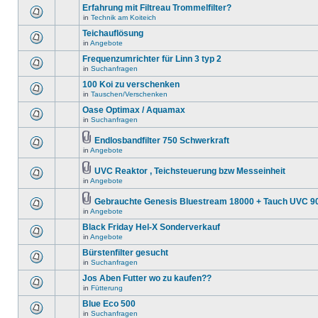
Erfahrung mit Filtreau Trommelfilter?
in
Technik am Koiteich
Teichauflösung
in
Angebote
Frequenzumrichter für Linn 3 typ 2
in
Suchanfragen
100 Koi zu verschenken
in
Tauschen/Verschenken
Oase Optimax / Aquamax
in
Suchanfragen
Endlosbandfilter 750 Schwerkraft
in
Angebote
UVC Reaktor , Teichsteuerung bzw Messeinheit
in
Angebote
Gebrauchte Genesis Bluestream 18000 + Tauch UVC 90
in
Angebote
Black Friday Hel-X Sonderverkauf
in
Angebote
Bürstenfilter gesucht
in
Suchanfragen
Jos Aben Futter wo zu kaufen??
in
Fütterung
Blue Eco 500
in
Suchanfragen