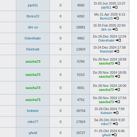
Di 03.Jun 2025 13:37
jojo911
0
4560
jojo911
Mo 21.Apr 2025 9:13
Borko23
0
4262
Borko23
Di 25.Feb 2025 22:50
dirk oo
0
18881
dirk oo
Do 26.Dez 2024 12:04
Odenthaler
0
4982
Odenthaler
Di 24.Dez 2024 17:58
Reinhold
0
12603
Reinhold
Do 28.Nov 2024 18:58
sascha73
0
5769
sascha73
Do 28.Nov 2024 18:05
sascha73
0
5153
sascha73
Do 28.Nov 2024 18:00
sascha73
0
4931
sascha73
Do 28.Nov 2024 17:54
sascha73
0
4752
sascha73
Di 29.Okt 2024 7:59
Koiheim
0
18754
Koiheim
Sa 26.Okt 2024 9:20
mike77
0
17824
mike77
Fr 25.Okt 2024 6:46
gAudi
0
16727
gAudi