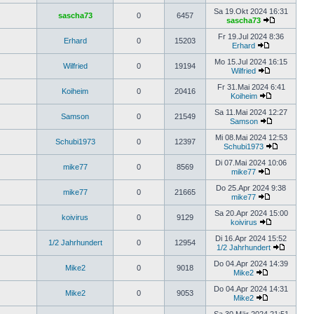
Sa 19.Okt 2024 16:31
sascha73
0
6457
sascha73
Fr 19.Jul 2024 8:36
Erhard
0
15203
Erhard
Mo 15.Jul 2024 16:15
Wilfried
0
19194
Wilfried
Fr 31.Mai 2024 6:41
Koiheim
0
20416
Koiheim
Sa 11.Mai 2024 12:27
Samson
0
21549
Samson
Mi 08.Mai 2024 12:53
Schubi1973
0
12397
Schubi1973
Di 07.Mai 2024 10:06
mike77
0
8569
mike77
Do 25.Apr 2024 9:38
mike77
0
21665
mike77
Sa 20.Apr 2024 15:00
koivirus
0
9129
koivirus
Di 16.Apr 2024 15:52
1/2 Jahrhundert
0
12954
1/2 Jahrhundert
Do 04.Apr 2024 14:39
Mike2
0
9018
Mike2
Do 04.Apr 2024 14:31
Mike2
0
9053
Mike2