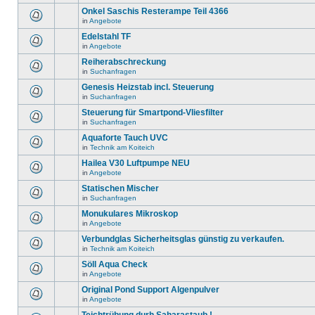
Onkel Saschis Resterampe Teil 4366
in
Angebote
Edelstahl TF
in
Angebote
Reiherabschreckung
in
Suchanfragen
Genesis Heizstab incl. Steuerung
in
Suchanfragen
Steuerung für Smartpond-Vliesfilter
in
Suchanfragen
Aquaforte Tauch UVC
in
Technik am Koiteich
Hailea V30 Luftpumpe NEU
in
Angebote
Statischen Mischer
in
Suchanfragen
Monukulares Mikroskop
in
Angebote
Verbundglas Sicherheitsglas günstig zu verkaufen.
in
Technik am Koiteich
Söll Aqua Check
in
Angebote
Original Pond Support Algenpulver
in
Angebote