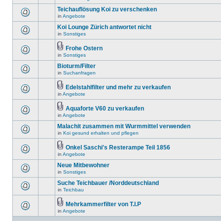
Teichauflösung Koi zu verschenken
in
Angebote
Koi Lounge Zürich antwortet nicht
in
Sonstiges
Frohe Ostern
in
Sonstiges
Bioturm/Filter
in
Suchanfragen
Edelstahlfilter und mehr zu verkaufen
in
Angebote
Aquaforte V60 zu verkaufen
in
Angebote
Malachit zusammen mit Wurmmittel verwenden
in
Koi gesund erhalten und pflegen
Onkel Saschi's Resterampe Teil 1856
in
Angebote
Neue Mitbewohner
in
Sonstiges
Suche Teichbauer /Norddeutschland
in
Teichbau
Mehrkammerfilter von T.I.P
in
Angebote