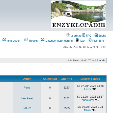
usermap
FAQ
Suche
Impressum
Regeln
Datenschutzerklärung
Taler
Fischliste
Aktuelle Zeit: So 09.Aug 2026 12:33
Alle Zeiten sind UTC + 1 Stunde
Autor
Antworten
Zugriffe
Letzter Beitrag
So 07.Jun 2026 13:38
Ferry
0
1263
Ferry
Sa 21.Jun 2025 12:17
baeckerei
0
5182
baeckerei
Mo 09.Jun 2025 9:31
Mike2
0
3555
Mike2