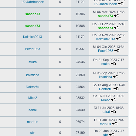
Sa 30.Mär 2024 21:51
1/2 Jahrhundert
0
11129
1/2 Jahrhundert
Mi 06.Mär 2024 11:38
sascha73
0
10306
sascha73
Do 21.Dez 2023 15:49
sascha73
0
10808
sascha73
Do 23.Nov 2023 22:33
Koiteich2013
0
11179
Koiteich2013
Mi 04.Okt 2023 13:34
Peter1963
0
19337
Peter1963
Do 21.Sep 2023 7:17
stuka
0
24546
stuka
Di 05.Sep 2023 17:35
koimicha
0
22860
koimicha
So 13.Aug 2023 14:40
Doktorflu
0
24864
Doktorflu
So 16.Jul 2023 10:36
Mike2
0
23832
Mike2
Di 11.Jul 2023 18:33
sakai
0
24040
sakai
Di 11.Jul 2023 11:44
markus
0
26074
markus
Do 22.Jun 2023 7:47
sbr
0
27190
sbr