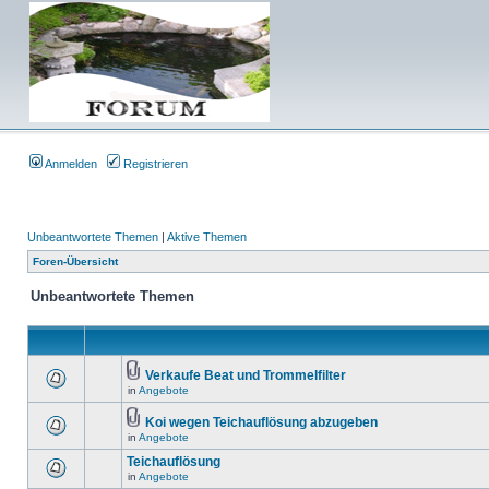
Anmelden
Registrieren
Unbeantwortete Themen
|
Aktive Themen
Foren-Übersicht
Unbeantwortete Themen
Verkaufe Beat und Trommelfilter
in
Angebote
Koi wegen Teichauflösung abzugeben
in
Angebote
Teichauflösung
in
Angebote