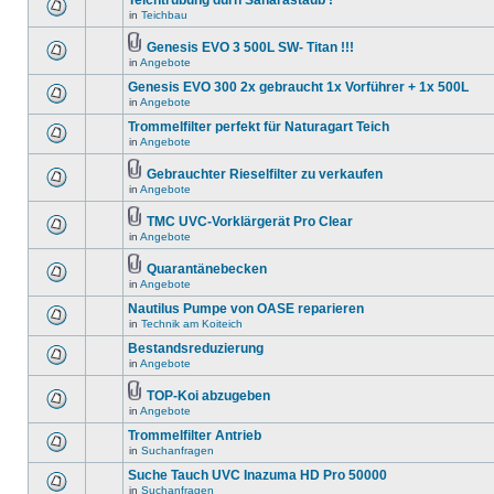
Teichtrübung durh Saharastaub !
in
Teichbau
Genesis EVO 3 500L SW- Titan !!!
in
Angebote
Genesis EVO 300 2x gebraucht 1x Vorführer + 1x 500L
in
Angebote
Trommelfilter perfekt für Naturagart Teich
in
Angebote
Gebrauchter Rieselfilter zu verkaufen
in
Angebote
TMC UVC-Vorklärgerät Pro Clear
in
Angebote
Quarantänebecken
in
Angebote
Nautilus Pumpe von OASE reparieren
in
Technik am Koiteich
Bestandsreduzierung
in
Angebote
TOP-Koi abzugeben
in
Angebote
Trommelfilter Antrieb
in
Suchanfragen
Suche Tauch UVC Inazuma HD Pro 50000
in
Suchanfragen