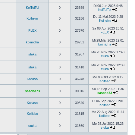
Di 06.Jun 2023 9:48
KoiToiToi
0
23889
KoiToiToi
Do 11.Mai 2023 9:28
Koiheim
0
32156
Koiheim
Sa 08.Apr 2023 13:51
FLEX
0
27670
FLEX
Mi 29.Mär 2023 19:01
koimicha
0
29751
koimicha
Mo 28.Nov 2022 17:43
stuka
0
31967
stuka
Mo 28.Nov 2022 12:39
stuka
0
31418
stuka
Mo 03.Okt 2022 8:12
Koifaso
0
46248
Koifaso
So 18.Sep 2022 11:36
sascha73
0
30916
sascha73
Di 06.Sep 2022 21:01
Koifaso
0
30540
Koifaso
Mo 22.Aug 2022 11:44
Koiliebe
0
31315
Koiliebe
Mo 25.Jul 2022 15:23
stuka
0
31360
stuka