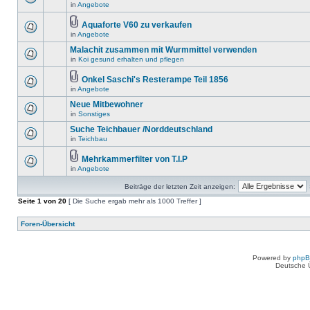
in
Angebote
Aquaforte V60 zu verkaufen
in
Angebote
Malachit zusammen mit Wurmmittel verwenden
in
Koi gesund erhalten und pflegen
Onkel Saschi's Resterampe Teil 1856
in
Angebote
Neue Mitbewohner
in
Sonstiges
Suche Teichbauer /Norddeutschland
in
Teichbau
Mehrkammerfilter von T.I.P
in
Angebote
Beiträge der letzten Zeit anzeigen:
Seite
1
von
20
[ Die Suche ergab mehr als 1000 Treffer ]
Foren-Übersicht
Powered by
php
Deutsche 