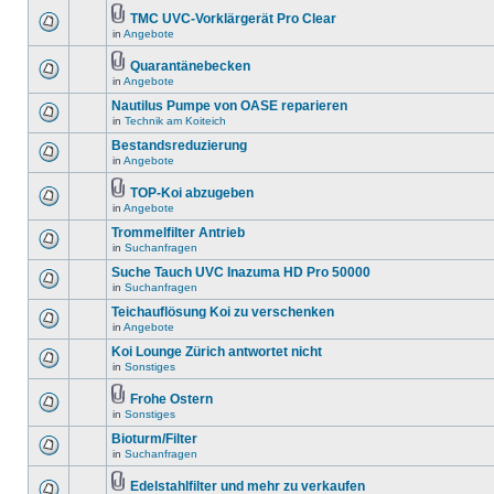
TMC UVC-Vorklärgerät Pro Clear
in
Angebote
Quarantänebecken
in
Angebote
Nautilus Pumpe von OASE reparieren
in
Technik am Koiteich
Bestandsreduzierung
in
Angebote
TOP-Koi abzugeben
in
Angebote
Trommelfilter Antrieb
in
Suchanfragen
Suche Tauch UVC Inazuma HD Pro 50000
in
Suchanfragen
Teichauflösung Koi zu verschenken
in
Angebote
Koi Lounge Zürich antwortet nicht
in
Sonstiges
Frohe Ostern
in
Sonstiges
Bioturm/Filter
in
Suchanfragen
Edelstahlfilter und mehr zu verkaufen