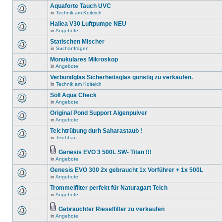
Aquaforte Tauch UVC
in
Technik am Koiteich
Hailea V30 Luftpumpe NEU
in
Angebote
Statischen Mischer
in
Suchanfragen
Monukulares Mikroskop
in
Angebote
Verbundglas Sicherheitsglas günstig zu verkaufen.
in
Technik am Koiteich
Söll Aqua Check
in
Angebote
Original Pond Support Algenpulver
in
Angebote
Teichtrübung durh Saharastaub !
in
Teichbau
Genesis EVO 3 500L SW- Titan !!!
in
Angebote
Genesis EVO 300 2x gebraucht 1x Vorführer + 1x 500L
in
Angebote
Trommelfilter perfekt für Naturagart Teich
in
Angebote
Gebrauchter Rieselfilter zu verkaufen
in
Angebote