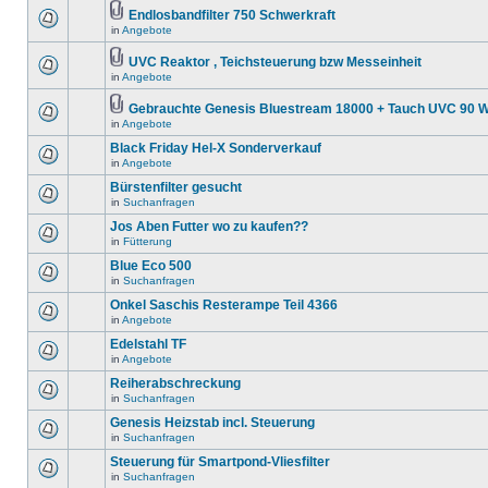
Endlosbandfilter 750 Schwerkraft
in
Angebote
UVC Reaktor , Teichsteuerung bzw Messeinheit
in
Angebote
Gebrauchte Genesis Bluestream 18000 + Tauch UVC 90 W
in
Angebote
Black Friday Hel-X Sonderverkauf
in
Angebote
Bürstenfilter gesucht
in
Suchanfragen
Jos Aben Futter wo zu kaufen??
in
Fütterung
Blue Eco 500
in
Suchanfragen
Onkel Saschis Resterampe Teil 4366
in
Angebote
Edelstahl TF
in
Angebote
Reiherabschreckung
in
Suchanfragen
Genesis Heizstab incl. Steuerung
in
Suchanfragen
Steuerung für Smartpond-Vliesfilter
in
Suchanfragen