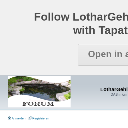
Follow LotharGeh
with Tapat
Open in 
LotharGehl
DAS inform
Anmelden
Registrieren