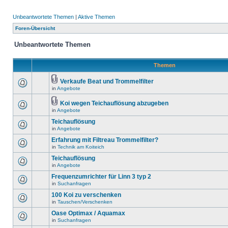
Unbeantwortete Themen
|
Aktive Themen
Foren-Übersicht
Unbeantwortete Themen
Themen
Verkaufe Beat und Trommelfilter
in
Angebote
Koi wegen Teichauflösung abzugeben
in
Angebote
Teichauflösung
in
Angebote
Erfahrung mit Filtreau Trommelfilter?
in
Technik am Koiteich
Teichauflösung
in
Angebote
Frequenzumrichter für Linn 3 typ 2
in
Suchanfragen
100 Koi zu verschenken
in
Tauschen/Verschenken
Oase Optimax / Aquamax
in
Suchanfragen