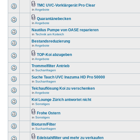
TMC UVC-Vorklärgerät Pro Clear
in
Angebote
Quarantänebecken
in
Angebote
Nautilus Pumpe von OASE reparieren
in
Technik am Koiteich
Bestandsreduzierung
in
Angebote
TOP-Koi abzugeben
in
Angebote
Trommelfilter Antrieb
in
Suchanfragen
Suche Tauch UVC Inazuma HD Pro 50000
in
Suchanfragen
Teichauflösung Koi zu verschenken
in
Angebote
Koi Lounge Zürich antwortet nicht
in
Sonstiges
Frohe Ostern
in
Sonstiges
Bioturm/Filter
in
Suchanfragen
Edelstahlfilter und mehr zu verkaufen