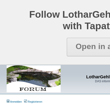
Follow LotharGeh
with Tapat
Open in 
LotharGehl
DAS inform
Anmelden
Registrieren