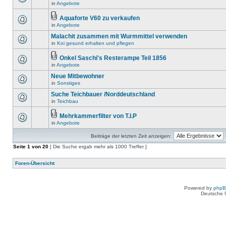
in
Angebote
Aquaforte V60 zu verkaufen
in
Angebote
Malachit zusammen mit Wurmmittel verwenden
in
Koi gesund erhalten und pflegen
Onkel Saschi's Resterampe Teil 1856
in
Angebote
Neue Mitbewohner
in
Sonstiges
Suche Teichbauer /Norddeutschland
in
Teichbau
Mehrkammerfilter von T.I.P
in
Angebote
Beiträge der letzten Zeit anzeigen:
Seite
1
von
20
[ Die Suche ergab mehr als 1000 Treffer ]
Foren-Übersicht
Powered by
php
Deutsche 