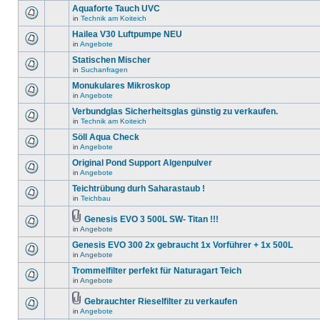
Aquaforte Tauch UVC
in
Technik am Koiteich
Hailea V30 Luftpumpe NEU
in
Angebote
Statischen Mischer
in
Suchanfragen
Monukulares Mikroskop
in
Angebote
Verbundglas Sicherheitsglas günstig zu verkaufen.
in
Technik am Koiteich
Söll Aqua Check
in
Angebote
Original Pond Support Algenpulver
in
Angebote
Teichtrübung durh Saharastaub !
in
Teichbau
Genesis EVO 3 500L SW- Titan !!!
in
Angebote
Genesis EVO 300 2x gebraucht 1x Vorführer + 1x 500L
in
Angebote
Trommelfilter perfekt für Naturagart Teich
in
Angebote
Gebrauchter Rieselfilter zu verkaufen
in
Angebote