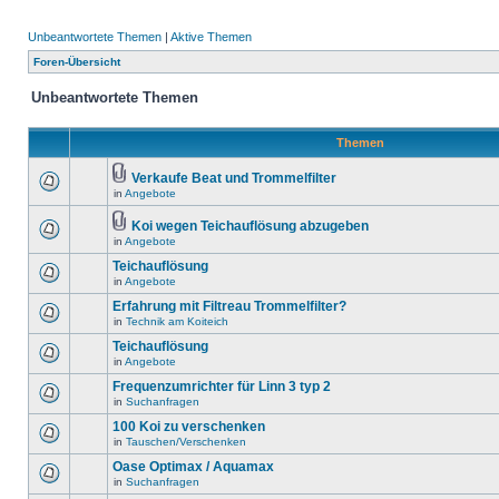
Unbeantwortete Themen
|
Aktive Themen
Foren-Übersicht
Unbeantwortete Themen
Themen
Verkaufe Beat und Trommelfilter
in
Angebote
Koi wegen Teichauflösung abzugeben
in
Angebote
Teichauflösung
in
Angebote
Erfahrung mit Filtreau Trommelfilter?
in
Technik am Koiteich
Teichauflösung
in
Angebote
Frequenzumrichter für Linn 3 typ 2
in
Suchanfragen
100 Koi zu verschenken
in
Tauschen/Verschenken
Oase Optimax / Aquamax
in
Suchanfragen