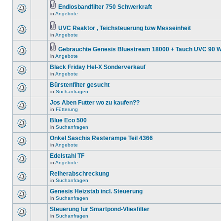
Endlosbandfilter 750 Schwerkraft
in
Angebote
UVC Reaktor , Teichsteuerung bzw Messeinheit
in
Angebote
Gebrauchte Genesis Bluestream 18000 + Tauch UVC 90 W
in
Angebote
Black Friday Hel-X Sonderverkauf
in
Angebote
Bürstenfilter gesucht
in
Suchanfragen
Jos Aben Futter wo zu kaufen??
in
Fütterung
Blue Eco 500
in
Suchanfragen
Onkel Saschis Resterampe Teil 4366
in
Angebote
Edelstahl TF
in
Angebote
Reiherabschreckung
in
Suchanfragen
Genesis Heizstab incl. Steuerung
in
Suchanfragen
Steuerung für Smartpond-Vliesfilter
in
Suchanfragen