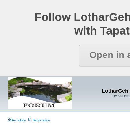
Follow LotharGeh
with Tapat
Open in 
LotharGehl
DAS inform
Anmelden
Registrieren