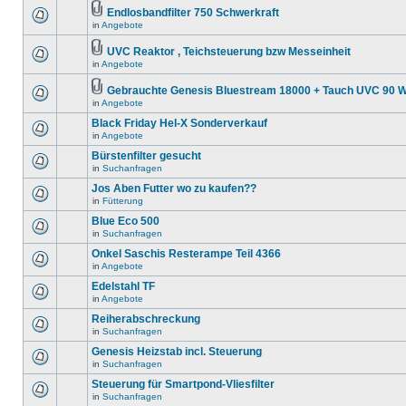
Endlosbandfilter 750 Schwerkraft
in
Angebote
UVC Reaktor , Teichsteuerung bzw Messeinheit
in
Angebote
Gebrauchte Genesis Bluestream 18000 + Tauch UVC 90 W
in
Angebote
Black Friday Hel-X Sonderverkauf
in
Angebote
Bürstenfilter gesucht
in
Suchanfragen
Jos Aben Futter wo zu kaufen??
in
Fütterung
Blue Eco 500
in
Suchanfragen
Onkel Saschis Resterampe Teil 4366
in
Angebote
Edelstahl TF
in
Angebote
Reiherabschreckung
in
Suchanfragen
Genesis Heizstab incl. Steuerung
in
Suchanfragen
Steuerung für Smartpond-Vliesfilter
in
Suchanfragen