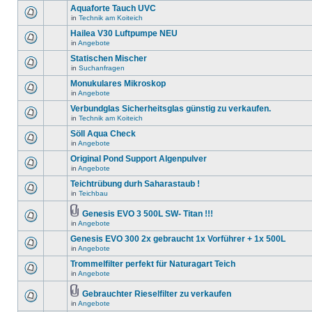
Aquaforte Tauch UVC
in
Technik am Koiteich
Hailea V30 Luftpumpe NEU
in
Angebote
Statischen Mischer
in
Suchanfragen
Monukulares Mikroskop
in
Angebote
Verbundglas Sicherheitsglas günstig zu verkaufen.
in
Technik am Koiteich
Söll Aqua Check
in
Angebote
Original Pond Support Algenpulver
in
Angebote
Teichtrübung durh Saharastaub !
in
Teichbau
Genesis EVO 3 500L SW- Titan !!!
in
Angebote
Genesis EVO 300 2x gebraucht 1x Vorführer + 1x 500L
in
Angebote
Trommelfilter perfekt für Naturagart Teich
in
Angebote
Gebrauchter Rieselfilter zu verkaufen
in
Angebote