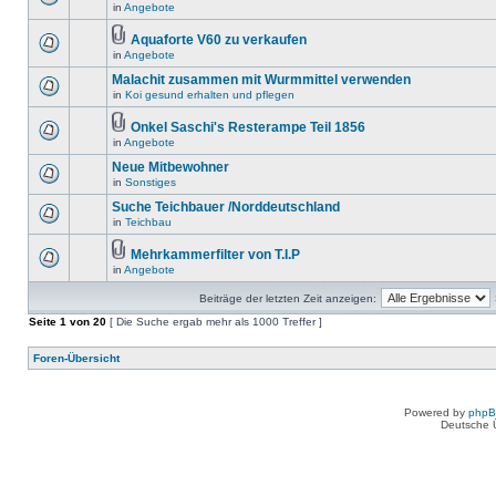
in
Angebote
Aquaforte V60 zu verkaufen
in
Angebote
Malachit zusammen mit Wurmmittel verwenden
in
Koi gesund erhalten und pflegen
Onkel Saschi's Resterampe Teil 1856
in
Angebote
Neue Mitbewohner
in
Sonstiges
Suche Teichbauer /Norddeutschland
in
Teichbau
Mehrkammerfilter von T.I.P
in
Angebote
Beiträge der letzten Zeit anzeigen:
Seite
1
von
20
[ Die Suche ergab mehr als 1000 Treffer ]
Foren-Übersicht
Powered by
php
Deutsche 