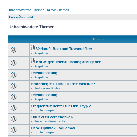
Unbeantwortete Themen
|
Aktive Themen
Foren-Übersicht
Unbeantwortete Themen
Themen
Verkaufe Beat und Trommelfilter
in
Angebote
Koi wegen Teichauflösung abzugeben
in
Angebote
Teichauflösung
in
Angebote
Erfahrung mit Filtreau Trommelfilter?
in
Technik am Koiteich
Teichauflösung
in
Angebote
Frequenzumrichter für Linn 3 typ 2
in
Suchanfragen
100 Koi zu verschenken
in
Tauschen/Verschenken
Oase Optimax / Aquamax
in
Suchanfragen