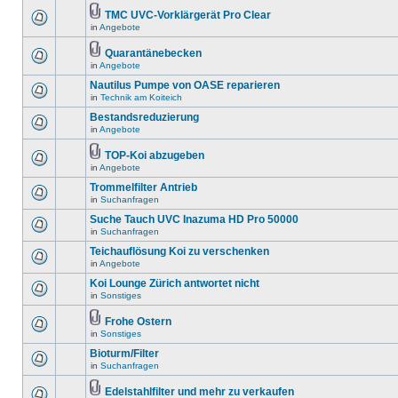
TMC UVC-Vorklärgerät Pro Clear
in
Angebote
Quarantänebecken
in
Angebote
Nautilus Pumpe von OASE reparieren
in
Technik am Koiteich
Bestandsreduzierung
in
Angebote
TOP-Koi abzugeben
in
Angebote
Trommelfilter Antrieb
in
Suchanfragen
Suche Tauch UVC Inazuma HD Pro 50000
in
Suchanfragen
Teichauflösung Koi zu verschenken
in
Angebote
Koi Lounge Zürich antwortet nicht
in
Sonstiges
Frohe Ostern
in
Sonstiges
Bioturm/Filter
in
Suchanfragen
Edelstahlfilter und mehr zu verkaufen