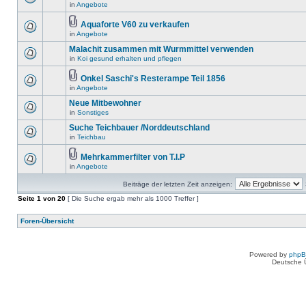
in
Angebote
Aquaforte V60 zu verkaufen
in
Angebote
Malachit zusammen mit Wurmmittel verwenden
in
Koi gesund erhalten und pflegen
Onkel Saschi's Resterampe Teil 1856
in
Angebote
Neue Mitbewohner
in
Sonstiges
Suche Teichbauer /Norddeutschland
in
Teichbau
Mehrkammerfilter von T.I.P
in
Angebote
Beiträge der letzten Zeit anzeigen:
Seite
1
von
20
[ Die Suche ergab mehr als 1000 Treffer ]
Foren-Übersicht
Powered by
php
Deutsche 