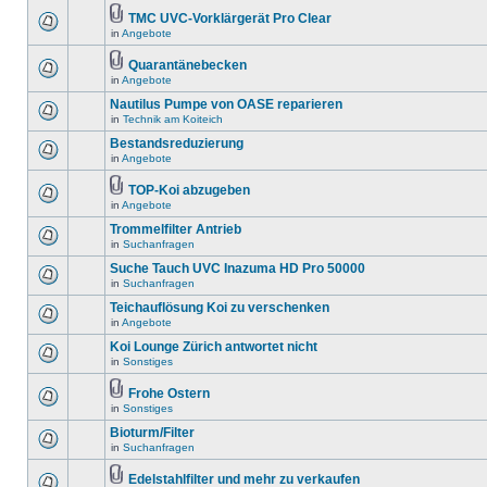
TMC UVC-Vorklärgerät Pro Clear
in
Angebote
Quarantänebecken
in
Angebote
Nautilus Pumpe von OASE reparieren
in
Technik am Koiteich
Bestandsreduzierung
in
Angebote
TOP-Koi abzugeben
in
Angebote
Trommelfilter Antrieb
in
Suchanfragen
Suche Tauch UVC Inazuma HD Pro 50000
in
Suchanfragen
Teichauflösung Koi zu verschenken
in
Angebote
Koi Lounge Zürich antwortet nicht
in
Sonstiges
Frohe Ostern
in
Sonstiges
Bioturm/Filter
in
Suchanfragen
Edelstahlfilter und mehr zu verkaufen