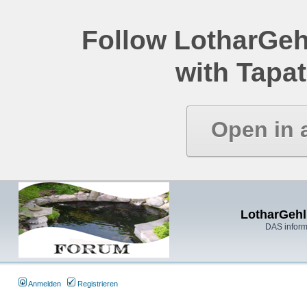
Follow LotharGeh
with Tapat
Open in 
LotharGehl
DAS inform
Anmelden
Registrieren