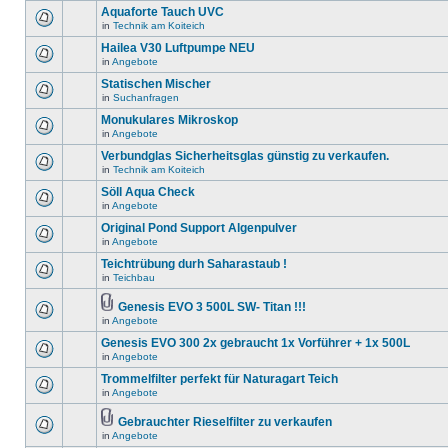
Aquaforte Tauch UVC
in
Technik am Koiteich
Hailea V30 Luftpumpe NEU
in
Angebote
Statischen Mischer
in
Suchanfragen
Monukulares Mikroskop
in
Angebote
Verbundglas Sicherheitsglas günstig zu verkaufen.
in
Technik am Koiteich
Söll Aqua Check
in
Angebote
Original Pond Support Algenpulver
in
Angebote
Teichtrübung durh Saharastaub !
in
Teichbau
Genesis EVO 3 500L SW- Titan !!!
in
Angebote
Genesis EVO 300 2x gebraucht 1x Vorführer + 1x 500L
in
Angebote
Trommelfilter perfekt für Naturagart Teich
in
Angebote
Gebrauchter Rieselfilter zu verkaufen
in
Angebote