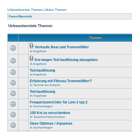
Unbeantwortete Themen
|
Aktive Themen
Foren-Übersicht
Unbeantwortete Themen
Themen
Verkaufe Beat und Trommelfilter
in
Angebote
Koi wegen Teichauflösung abzugeben
in
Angebote
Teichauflösung
in
Angebote
Erfahrung mit Filtreau Trommelfilter?
in
Technik am Koiteich
Teichauflösung
in
Angebote
Frequenzumrichter für Linn 3 typ 2
in
Suchanfragen
100 Koi zu verschenken
in
Tauschen/Verschenken
Oase Optimax / Aquamax
in
Suchanfragen