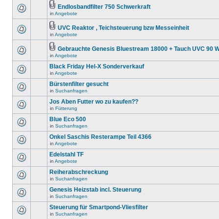
Endlosbandfilter 750 Schwerkraft
in
Angebote
UVC Reaktor , Teichsteuerung bzw Messeinheit
in
Angebote
Gebrauchte Genesis Bluestream 18000 + Tauch UVC 90 W
in
Angebote
Black Friday Hel-X Sonderverkauf
in
Angebote
Bürstenfilter gesucht
in
Suchanfragen
Jos Aben Futter wo zu kaufen??
in
Fütterung
Blue Eco 500
in
Suchanfragen
Onkel Saschis Resterampe Teil 4366
in
Angebote
Edelstahl TF
in
Angebote
Reiherabschreckung
in
Suchanfragen
Genesis Heizstab incl. Steuerung
in
Suchanfragen
Steuerung für Smartpond-Vliesfilter
in
Suchanfragen