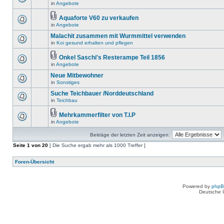
in
Angebote
Aquaforte V60 zu verkaufen
in
Angebote
Malachit zusammen mit Wurmmittel verwenden
in
Koi gesund erhalten und pflegen
Onkel Saschi's Resterampe Teil 1856
in
Angebote
Neue Mitbewohner
in
Sonstiges
Suche Teichbauer /Norddeutschland
in
Teichbau
Mehrkammerfilter von T.I.P
in
Angebote
Beiträge der letzten Zeit anzeigen:
Seite
1
von
20
[ Die Suche ergab mehr als 1000 Treffer ]
Foren-Übersicht
Powered by
php
Deutsche 