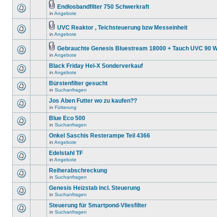
Endlosbandfilter 750 Schwerkraft
in
Angebote
UVC Reaktor , Teichsteuerung bzw Messeinheit
in
Angebote
Gebrauchte Genesis Bluestream 18000 + Tauch UVC 90 W
in
Angebote
Black Friday Hel-X Sonderverkauf
in
Angebote
Bürstenfilter gesucht
in
Suchanfragen
Jos Aben Futter wo zu kaufen??
in
Fütterung
Blue Eco 500
in
Suchanfragen
Onkel Saschis Resterampe Teil 4366
in
Angebote
Edelstahl TF
in
Angebote
Reiherabschreckung
in
Suchanfragen
Genesis Heizstab incl. Steuerung
in
Suchanfragen
Steuerung für Smartpond-Vliesfilter
in
Suchanfragen