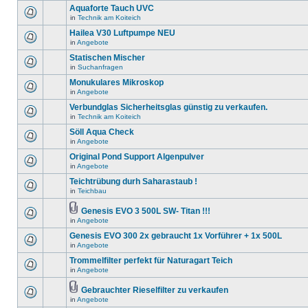
Aquaforte Tauch UVC
in
Technik am Koiteich
Hailea V30 Luftpumpe NEU
in
Angebote
Statischen Mischer
in
Suchanfragen
Monukulares Mikroskop
in
Angebote
Verbundglas Sicherheitsglas günstig zu verkaufen.
in
Technik am Koiteich
Söll Aqua Check
in
Angebote
Original Pond Support Algenpulver
in
Angebote
Teichtrübung durh Saharastaub !
in
Teichbau
Genesis EVO 3 500L SW- Titan !!!
in
Angebote
Genesis EVO 300 2x gebraucht 1x Vorführer + 1x 500L
in
Angebote
Trommelfilter perfekt für Naturagart Teich
in
Angebote
Gebrauchter Rieselfilter zu verkaufen
in
Angebote