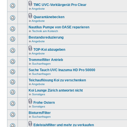
TMC UVC-Vorklärgerät Pro Clear
in
Angebote
Quarantänebecken
in
Angebote
Nautilus Pumpe von OASE reparieren
in
Technik am Koiteich
Bestandsreduzierung
in
Angebote
TOP-Koi abzugeben
in
Angebote
Trommelfilter Antrieb
in
Suchanfragen
Suche Tauch UVC Inazuma HD Pro 50000
in
Suchanfragen
Teichauflösung Koi zu verschenken
in
Angebote
Koi Lounge Zürich antwortet nicht
in
Sonstiges
Frohe Ostern
in
Sonstiges
Bioturm/Filter
in
Suchanfragen
Edelstahlfilter und mehr zu verkaufen