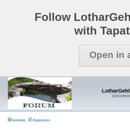
Follow LotharGeh
with Tapat
Open in 
LotharGehl
DAS inform
Anmelden
Registrieren