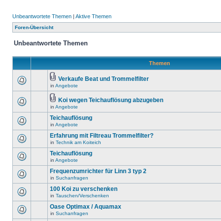
Unbeantwortete Themen
|
Aktive Themen
Foren-Übersicht
Unbeantwortete Themen
Themen
Verkaufe Beat und Trommelfilter
in
Angebote
Koi wegen Teichauflösung abzugeben
in
Angebote
Teichauflösung
in
Angebote
Erfahrung mit Filtreau Trommelfilter?
in
Technik am Koiteich
Teichauflösung
in
Angebote
Frequenzumrichter für Linn 3 typ 2
in
Suchanfragen
100 Koi zu verschenken
in
Tauschen/Verschenken
Oase Optimax / Aquamax
in
Suchanfragen