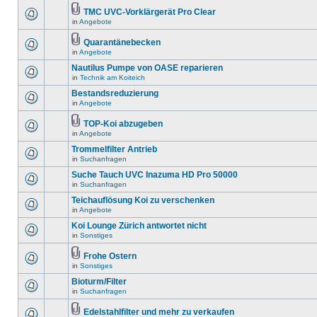
TMC UVC-Vorklärgerät Pro Clear
in
Angebote
Quarantänebecken
in
Angebote
Nautilus Pumpe von OASE reparieren
in
Technik am Koiteich
Bestandsreduzierung
in
Angebote
TOP-Koi abzugeben
in
Angebote
Trommelfilter Antrieb
in
Suchanfragen
Suche Tauch UVC Inazuma HD Pro 50000
in
Suchanfragen
Teichauflösung Koi zu verschenken
in
Angebote
Koi Lounge Zürich antwortet nicht
in
Sonstiges
Frohe Ostern
in
Sonstiges
Bioturm/Filter
in
Suchanfragen
Edelstahlfilter und mehr zu verkaufen