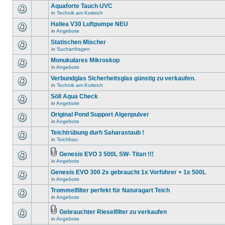
Aquaforte Tauch UVC
in
Technik am Koiteich
Hailea V30 Luftpumpe NEU
in
Angebote
Statischen Mischer
in
Suchanfragen
Monukulares Mikroskop
in
Angebote
Verbundglas Sicherheitsglas günstig zu verkaufen.
in
Technik am Koiteich
Söll Aqua Check
in
Angebote
Original Pond Support Algenpulver
in
Angebote
Teichtrübung durh Saharastaub !
in
Teichbau
Genesis EVO 3 500L SW- Titan !!!
in
Angebote
Genesis EVO 300 2x gebraucht 1x Vorführer + 1x 500L
in
Angebote
Trommelfilter perfekt für Naturagart Teich
in
Angebote
Gebrauchter Rieselfilter zu verkaufen
in
Angebote