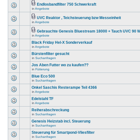
Endlosbandfilter 750 Schwerkraft
in
Angebote
UVC Reaktor , Teichsteuerung bzw Messeinheit
in
Angebote
Gebrauchte Genesis Bluestream 18000 + Tauch UVC 90 W
in
Angebote
Black Friday Hel-X Sonderverkauf
in
Angebote
Bürstenfilter gesucht
in
Suchanfragen
Jos Aben Futter wo zu kaufen??
in
Fütterung
Blue Eco 500
in
Suchanfragen
Onkel Saschis Resterampe Teil 4366
in
Angebote
Edelstahl TF
in
Angebote
Reiherabschreckung
in
Suchanfragen
Genesis Heizstab incl. Steuerung
in
Suchanfragen
Steuerung für Smartpond-Vliesfilter
in
Suchanfragen