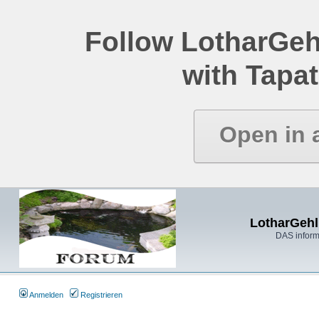
Follow LotharGeh
with Tapat
Open in 
LotharGehl
DAS inform
Anmelden
Registrieren