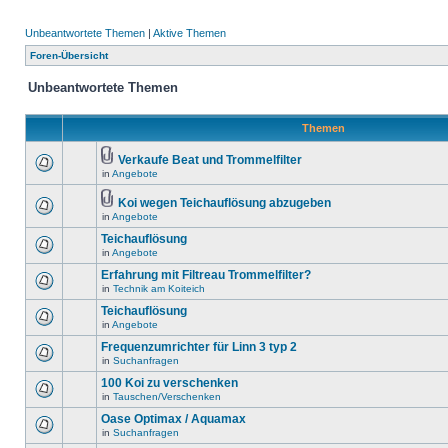
Unbeantwortete Themen
|
Aktive Themen
Foren-Übersicht
Unbeantwortete Themen
Themen
Verkaufe Beat und Trommelfilter
in
Angebote
Koi wegen Teichauflösung abzugeben
in
Angebote
Teichauflösung
in
Angebote
Erfahrung mit Filtreau Trommelfilter?
in
Technik am Koiteich
Teichauflösung
in
Angebote
Frequenzumrichter für Linn 3 typ 2
in
Suchanfragen
100 Koi zu verschenken
in
Tauschen/Verschenken
Oase Optimax / Aquamax
in
Suchanfragen