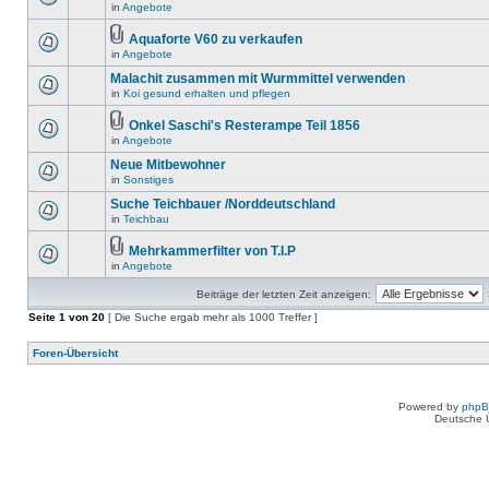
in
Angebote
Aquaforte V60 zu verkaufen
in
Angebote
Malachit zusammen mit Wurmmittel verwenden
in
Koi gesund erhalten und pflegen
Onkel Saschi's Resterampe Teil 1856
in
Angebote
Neue Mitbewohner
in
Sonstiges
Suche Teichbauer /Norddeutschland
in
Teichbau
Mehrkammerfilter von T.I.P
in
Angebote
Beiträge der letzten Zeit anzeigen:
Seite
1
von
20
[ Die Suche ergab mehr als 1000 Treffer ]
Foren-Übersicht
Powered by
php
Deutsche 