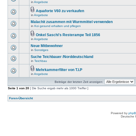
in
Angebote
Aquaforte V60 zu verkaufen
in
Angebote
Malachit zusammen mit Wurmmittel verwenden
in
Koi gesund erhalten und pflegen
Onkel Saschi's Resterampe Teil 1856
in
Angebote
Neue Mitbewohner
in
Sonstiges
Suche Teichbauer /Norddeutschland
in
Teichbau
Mehrkammerfilter von T.I.P
in
Angebote
Beiträge der letzten Zeit anzeigen:
Seite
1
von
20
[ Die Suche ergab mehr als 1000 Treffer ]
Foren-Übersicht
Powered by
php
Deutsche 