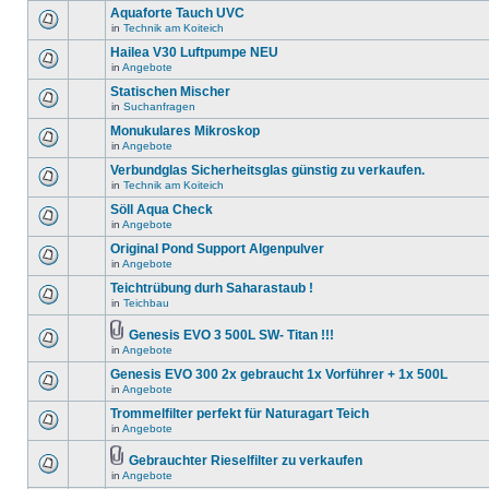
Aquaforte Tauch UVC
in
Technik am Koiteich
Hailea V30 Luftpumpe NEU
in
Angebote
Statischen Mischer
in
Suchanfragen
Monukulares Mikroskop
in
Angebote
Verbundglas Sicherheitsglas günstig zu verkaufen.
in
Technik am Koiteich
Söll Aqua Check
in
Angebote
Original Pond Support Algenpulver
in
Angebote
Teichtrübung durh Saharastaub !
in
Teichbau
Genesis EVO 3 500L SW- Titan !!!
in
Angebote
Genesis EVO 300 2x gebraucht 1x Vorführer + 1x 500L
in
Angebote
Trommelfilter perfekt für Naturagart Teich
in
Angebote
Gebrauchter Rieselfilter zu verkaufen
in
Angebote