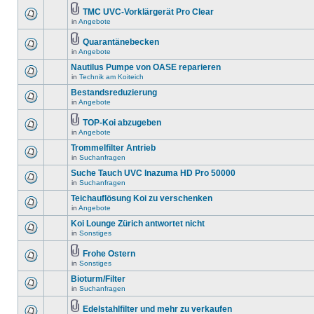
TMC UVC-Vorklärgerät Pro Clear
in
Angebote
Quarantänebecken
in
Angebote
Nautilus Pumpe von OASE reparieren
in
Technik am Koiteich
Bestandsreduzierung
in
Angebote
TOP-Koi abzugeben
in
Angebote
Trommelfilter Antrieb
in
Suchanfragen
Suche Tauch UVC Inazuma HD Pro 50000
in
Suchanfragen
Teichauflösung Koi zu verschenken
in
Angebote
Koi Lounge Zürich antwortet nicht
in
Sonstiges
Frohe Ostern
in
Sonstiges
Bioturm/Filter
in
Suchanfragen
Edelstahlfilter und mehr zu verkaufen