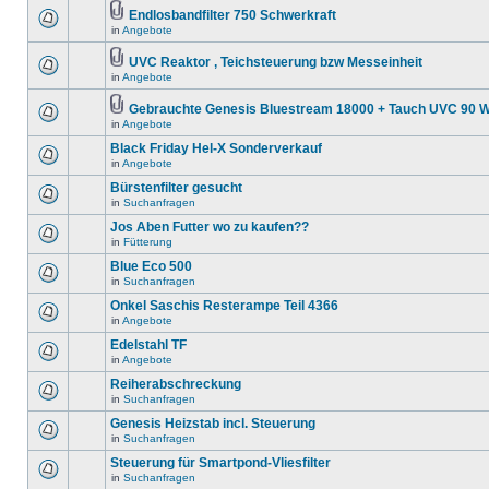
Endlosbandfilter 750 Schwerkraft
in
Angebote
UVC Reaktor , Teichsteuerung bzw Messeinheit
in
Angebote
Gebrauchte Genesis Bluestream 18000 + Tauch UVC 90 W
in
Angebote
Black Friday Hel-X Sonderverkauf
in
Angebote
Bürstenfilter gesucht
in
Suchanfragen
Jos Aben Futter wo zu kaufen??
in
Fütterung
Blue Eco 500
in
Suchanfragen
Onkel Saschis Resterampe Teil 4366
in
Angebote
Edelstahl TF
in
Angebote
Reiherabschreckung
in
Suchanfragen
Genesis Heizstab incl. Steuerung
in
Suchanfragen
Steuerung für Smartpond-Vliesfilter
in
Suchanfragen