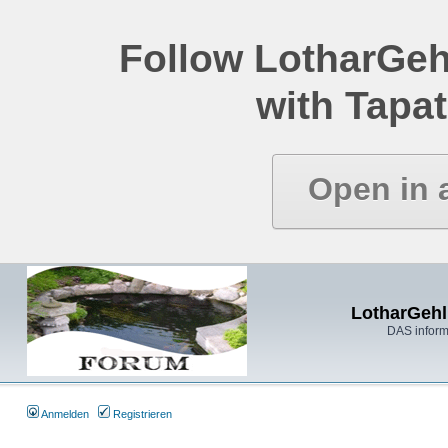
Follow LotharGeh
with Tapat
Open in 
LotharGehl
DAS inform
Anmelden
Registrieren