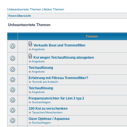
Unbeantwortete Themen
|
Aktive Themen
Foren-Übersicht
Unbeantwortete Themen
Themen
Verkaufe Beat und Trommelfilter
in
Angebote
Koi wegen Teichauflösung abzugeben
in
Angebote
Teichauflösung
in
Angebote
Erfahrung mit Filtreau Trommelfilter?
in
Technik am Koiteich
Teichauflösung
in
Angebote
Frequenzumrichter für Linn 3 typ 2
in
Suchanfragen
100 Koi zu verschenken
in
Tauschen/Verschenken
Oase Optimax / Aquamax
in
Suchanfragen