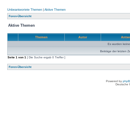
Unbeantwortete Themen
|
Aktive Themen
Foren-Übersicht
Aktive Themen
Themen
Autor
Antw
Es wurden kein
Beiträge der letzten Z
Seite
1
von
1
[ Die Suche ergab 0 Treffer ]
Foren-Übersicht
Powered by
php
Deutsche 