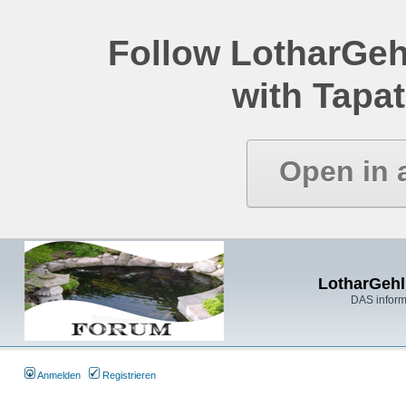
Follow LotharGeh
with Tapat
Open in 
LotharGehl
DAS inform
Anmelden
Registrieren