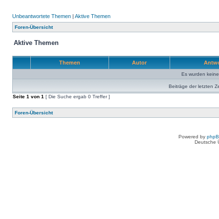
Unbeantwortete Themen
|
Aktive Themen
Foren-Übersicht
Aktive Themen
Themen
Autor
Antw
Es wurden kein
Beiträge der letzten Z
Seite
1
von
1
[ Die Suche ergab 0 Treffer ]
Foren-Übersicht
Powered by
php
Deutsche 