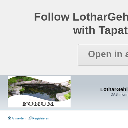
Follow LotharGeh
with Tapat
Open in 
LotharGehl
DAS inform
Anmelden
Registrieren