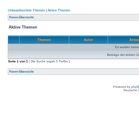
Unbeantwortete Themen
|
Aktive Themen
Foren-Übersicht
Aktive Themen
Themen
Autor
Antw
Es wurden kein
Beiträge der letzten Z
Seite
1
von
1
[ Die Suche ergab 0 Treffer ]
Foren-Übersicht
Powered by
php
Deutsche 