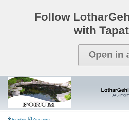
Follow LotharGeh
with Tapat
Open in 
LotharGehl
DAS inform
Anmelden
Registrieren