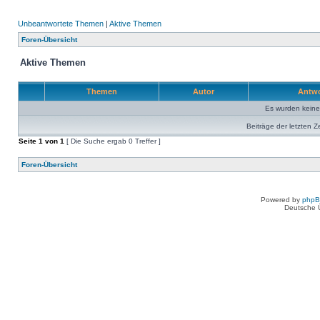
Unbeantwortete Themen
|
Aktive Themen
Foren-Übersicht
Aktive Themen
Themen
Autor
Antw
Es wurden kein
Beiträge der letzten Z
Seite
1
von
1
[ Die Suche ergab 0 Treffer ]
Foren-Übersicht
Powered by
php
Deutsche 