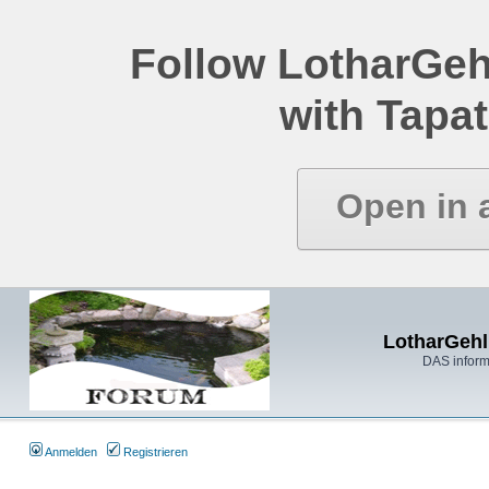
Follow LotharGeh
with Tapat
Open in 
LotharGehl
DAS inform
Anmelden
Registrieren