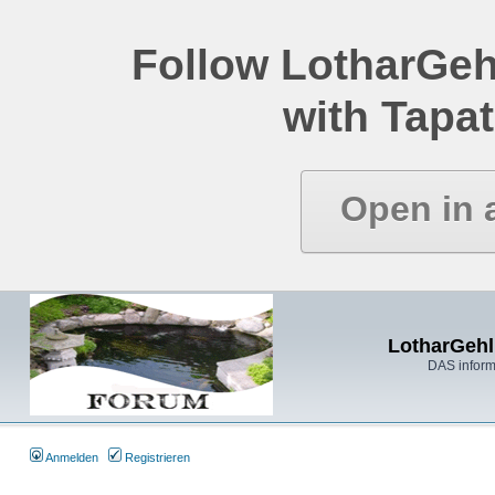
Follow LotharGeh
with Tapat
Open in 
LotharGehl
DAS inform
Anmelden
Registrieren