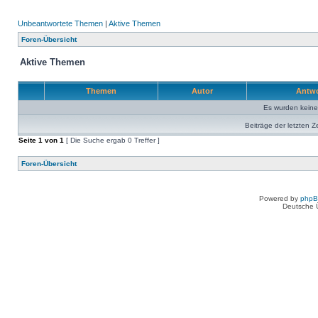
Unbeantwortete Themen
|
Aktive Themen
Foren-Übersicht
Aktive Themen
Themen
Autor
Antw
Es wurden kein
Beiträge der letzten Z
Seite
1
von
1
[ Die Suche ergab 0 Treffer ]
Foren-Übersicht
Powered by
php
Deutsche 