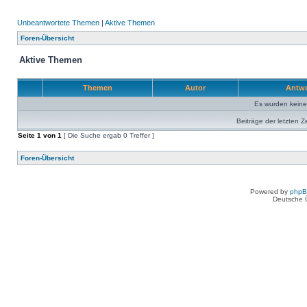
Unbeantwortete Themen
|
Aktive Themen
Foren-Übersicht
Aktive Themen
Themen
Autor
Antw
Es wurden kein
Beiträge der letzten Z
Seite
1
von
1
[ Die Suche ergab 0 Treffer ]
Foren-Übersicht
Powered by
php
Deutsche 