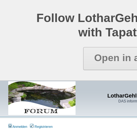
Follow LotharGeh
with Tapat
Open in 
LotharGehl
DAS inform
Anmelden
Registrieren