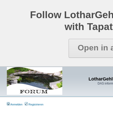
Follow LotharGeh
with Tapat
Open in 
LotharGehl
DAS inform
Anmelden
Registrieren