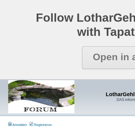
Follow LotharGeh
with Tapat
Open in 
LotharGehl
DAS inform
Anmelden
Registrieren