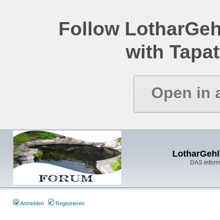
Follow LotharGeh
with Tapat
Open in 
LotharGehl
DAS inform
Anmelden
Registrieren