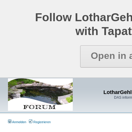
Follow LotharGeh
with Tapat
Open in 
LotharGehl
DAS inform
Anmelden
Registrieren