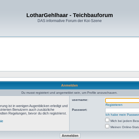
LotharGehlhaar - Teichbauforum
DAS informative Forum der Koi-Szene
Anmelden
Du musst registriert und angemeldet sein, um Profile anzuschauen.
username:
Registrieren
rung ist in wenigen Augenblicken erledigt und
istrierten Benutzern auch zusätzliche
Passwort:
ten Regelungen, bevor du dich registrierst.
Ich habe mein Passwor
nie
Mich bei jedem Be
Meinen Online-Stat