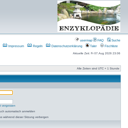
usermap
FAQ
Suche
Impressum
Regeln
Datenschutzerklärung
Taler
Fischliste
Aktuelle Zeit: Fr 07.Aug 2026 23:06
Alle Zeiten sind UTC + 1 Stunde
t vergessen
such automatisch anmelden
us während dieser Sitzung verbergen