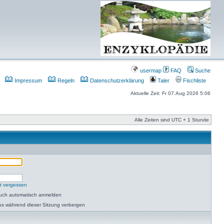
usermap
FAQ
Suche
Impressum
Regeln
Datenschutzerklärung
Taler
Fischliste
Aktuelle Zeit: Fr 07.Aug 2026 5:06
Alle Zeiten sind UTC + 1 Stunde
t vergessen
such automatisch anmelden
us während dieser Sitzung verbergen