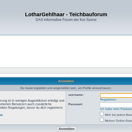
LotharGehlhaar - Teichbauforum
DAS informative Forum der Koi-Szene
Anmelden
Du musst registriert und angemeldet sein, um Profile anzuschauen.
username:
Registrieren
rung ist in wenigen Augenblicken erledigt und
istrierten Benutzern auch zusätzliche
Passwort:
ten Regelungen, bevor du dich registrierst.
Ich habe mein Passwor
nie
Mich bei jedem Be
Meinen Online-Stat