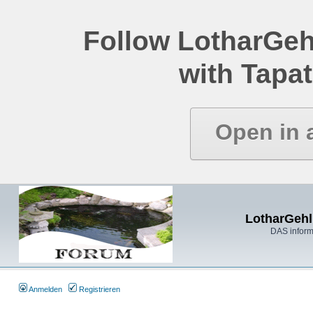
Follow LotharGeh
with Tapat
Open in 
LotharGehl
DAS inform
Anmelden
Registrieren