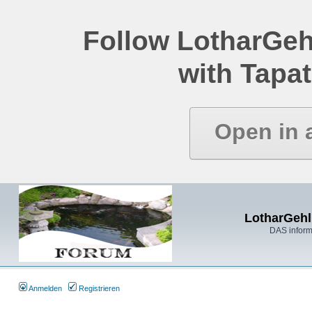
Follow LotharGeh
with Tapat
Open in 
LotharGehl
DAS inform
Anmelden
Registrieren