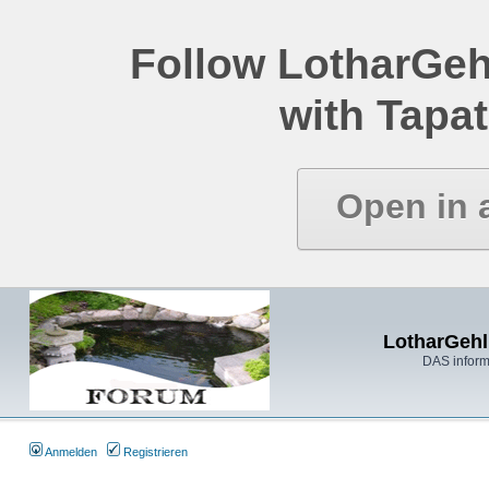
Follow LotharGeh
with Tapat
Open in 
LotharGehl
DAS inform
Anmelden
Registrieren