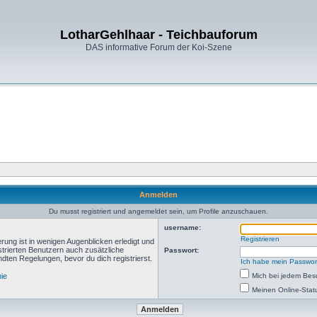
LotharGehlhaar - Teichbauforum
DAS informative Forum der Koi-Szene
Anmelden
Du musst registriert und angemeldet sein, um Profile anzuschauen.
username:
Registrieren
rung ist in wenigen Augenblicken erledigt und
istrierten Benutzern auch zusätzliche
Passwort:
ten Regelungen, bevor du dich registrierst.
Ich habe mein Passwor
nie
Mich bei jedem Be
Meinen Online-Stat