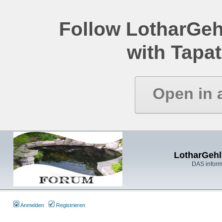
Follow LotharGeh
with Tapat
Open in 
LotharGehl
DAS inform
Anmelden
Registrieren