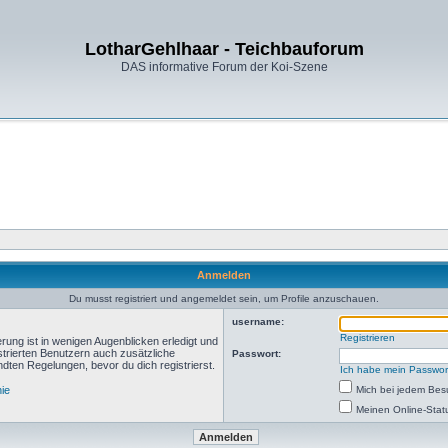
LotharGehlhaar - Teichbauforum
DAS informative Forum der Koi-Szene
Anmelden
Du musst registriert und angemeldet sein, um Profile anzuschauen.
username:
Registrieren
rung ist in wenigen Augenblicken erledigt und
istrierten Benutzern auch zusätzliche
Passwort:
ten Regelungen, bevor du dich registrierst.
Ich habe mein Passwor
nie
Mich bei jedem Be
Meinen Online-Stat