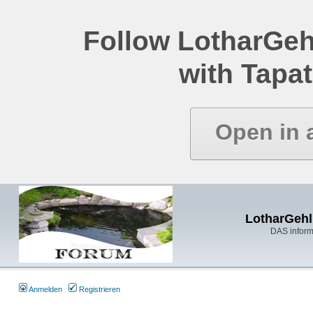
Follow LotharGeh
with Tapat
Open in 
LotharGehl
DAS inform
Anmelden
Registrieren