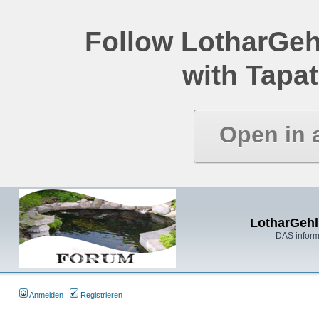
Follow LotharGeh
with Tapat
Open in 
LotharGehl
DAS inform
Anmelden
Registrieren