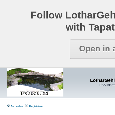
Follow LotharGeh
with Tapat
Open in 
LotharGehl
DAS inform
Anmelden
Registrieren