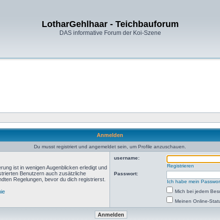
LotharGehlhaar - Teichbauforum
DAS informative Forum der Koi-Szene
Anmelden
Du musst registriert und angemeldet sein, um Profile anzuschauen.
username:
Registrieren
rung ist in wenigen Augenblicken erledigt und
istrierten Benutzern auch zusätzliche
Passwort:
ten Regelungen, bevor du dich registrierst.
Ich habe mein Passwor
nie
Mich bei jedem Be
Meinen Online-Stat