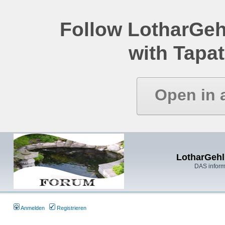
Follow LotharGeh
with Tapat
Open in 
LotharGehl
DAS inform
Anmelden
Registrieren