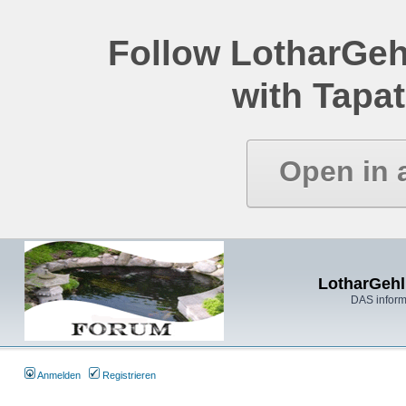
Follow LotharGeh
with Tapat
Open in 
LotharGehl
DAS inform
Anmelden
Registrieren