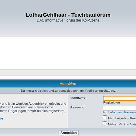
LotharGehlhaar - Teichbauforum
DAS informative Forum der Koi-Szene
Anmelden
Du musst registriert und angemeldet sein, um Profile anzuschauen.
username:
Registrieren
rung ist in wenigen Augenblicken erledigt und
istrierten Benutzern auch zusätzliche
Passwort:
ten Regelungen, bevor du dich registrierst.
Ich habe mein Passwor
nie
Mich bei jedem Be
Meinen Online-Stat