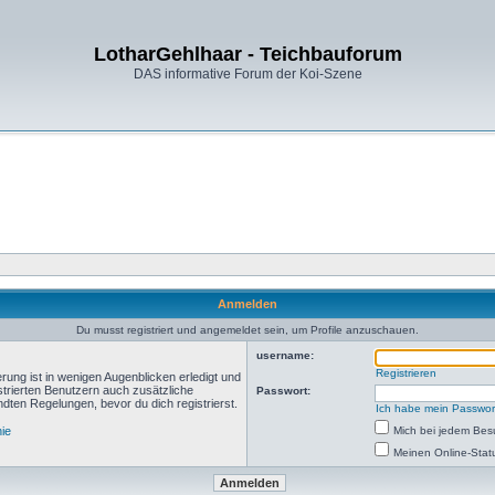
LotharGehlhaar - Teichbauforum
DAS informative Forum der Koi-Szene
Anmelden
Du musst registriert und angemeldet sein, um Profile anzuschauen.
username:
Registrieren
rung ist in wenigen Augenblicken erledigt und
istrierten Benutzern auch zusätzliche
Passwort:
ten Regelungen, bevor du dich registrierst.
Ich habe mein Passwor
nie
Mich bei jedem Be
Meinen Online-Stat