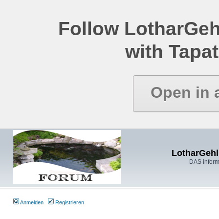
Follow LotharGeh
with Tapat
Open in 
LotharGehl
DAS inform
Anmelden
Registrieren