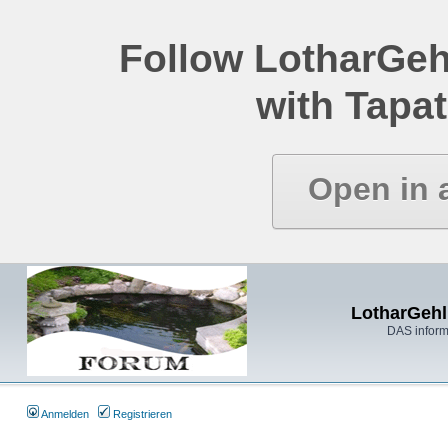
Follow LotharGeh
with Tapat
Open in 
LotharGehl
DAS inform
Anmelden
Registrieren