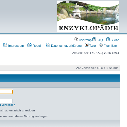
usermap
FAQ
Suche
Impressum
Regeln
Datenschutzerklärung
Taler
Fischliste
Aktuelle Zeit: Fr 07.Aug 2026 12:44
Alle Zeiten sind UTC + 1 Stunde
t vergessen
such automatisch anmelden
us während dieser Sitzung verbergen