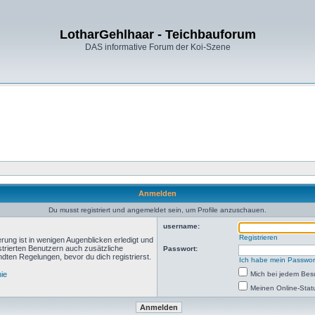
LotharGehlhaar - Teichbauforum
DAS informative Forum der Koi-Szene
Anmelden
Du musst registriert und angemeldet sein, um Profile anzuschauen.
username:
Registrieren
rung ist in wenigen Augenblicken erledigt und
istrierten Benutzern auch zusätzliche
Passwort:
ten Regelungen, bevor du dich registrierst.
Ich habe mein Passwor
nie
Mich bei jedem Be
Meinen Online-Stat