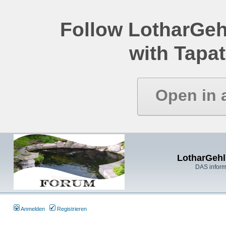
Follow LotharGeh
with Tapat
Open in 
LotharGehl
DAS inform
Anmelden
Registrieren