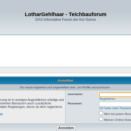
LotharGehlhaar - Teichbauforum
DAS informative Forum der Koi-Szene
Anmelden
Du musst registriert und angemeldet sein, um Profile anzuschauen.
username:
Registrieren
rung ist in wenigen Augenblicken erledigt und
istrierten Benutzern auch zusätzliche
Passwort:
ten Regelungen, bevor du dich registrierst.
Ich habe mein Passwor
nie
Mich bei jedem Be
Meinen Online-Stat