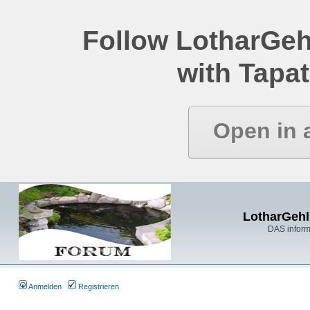
Follow LotharGeh
with Tapat
Open in 
LotharGehl
DAS inform
Anmelden
Registrieren