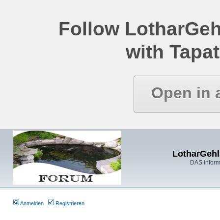
Follow LotharGeh
with Tapat
Open in 
LotharGehl
DAS inform
Anmelden
Registrieren