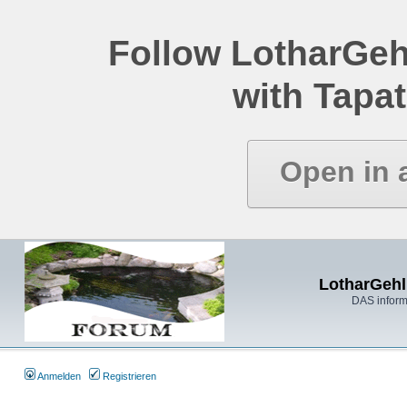
Follow LotharGeh
with Tapat
Open in 
LotharGehl
DAS inform
Anmelden
Registrieren