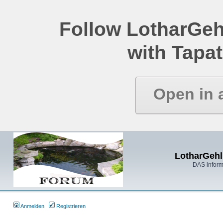
Follow LotharGeh
with Tapat
Open in 
LotharGehl
DAS inform
Anmelden
Registrieren