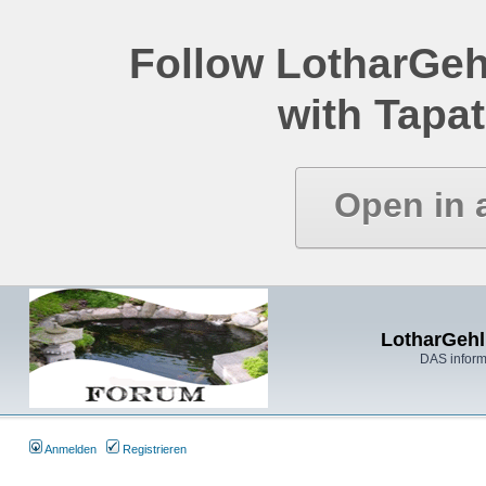
Follow LotharGeh
with Tapat
Open in 
LotharGehl
DAS inform
Anmelden
Registrieren