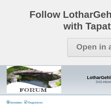
Follow LotharGeh
with Tapat
Open in 
LotharGehl
DAS inform
Anmelden
Registrieren