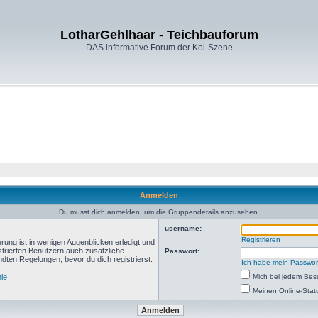
LotharGehlhaar - Teichbauforum
DAS informative Forum der Koi-Szene
Anmelden
Du musst dich anmelden, um die Gruppendetails anzusehen.
username:
Registrieren
rung ist in wenigen Augenblicken erledigt und
istrierten Benutzern auch zusätzliche
Passwort:
ten Regelungen, bevor du dich registrierst.
Ich habe mein Passwor
nie
Mich bei jedem Be
Meinen Online-Stat