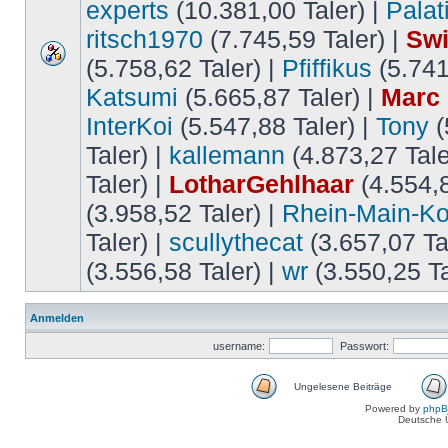
experts
(10.381,00 Taler) |
Palat
ritsch1970
(7.745,59 Taler) |
Swi
(5.758,62 Taler) |
Pfiffikus
(5.741
Katsumi
(5.665,87 Taler) |
Marc
InterKoi
(5.547,88 Taler) |
Tony
(
Taler) |
kallemann
(4.873,27 Tale
Taler) |
LotharGehlhaar
(4.554,8
(3.958,52 Taler) |
Rhein-Main-Ko
Taler) |
scullythecat
(3.657,07 Ta
(3.556,58 Taler) |
wr
(3.550,25 Ta
Anmelden
username:
Passwort:
Ungelesene Beiträge
Powered by
php
Deutsche 