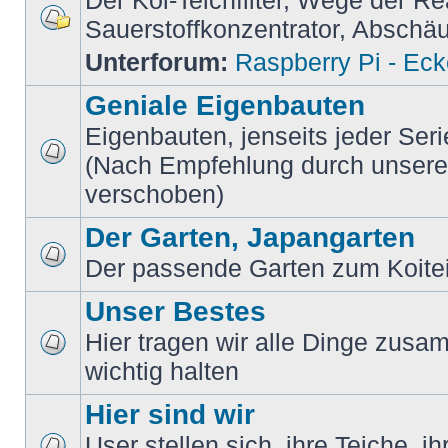
Der Koi-Teichfilter, Wege der Re
Sauerstoffkonzentrator, Absch
Unterforum:
Raspberry Pi - Ec
Geniale Eigenbauten
Eigenbauten, jenseits jeder Ser
(Nach Empfehlung durch unsere M
verschoben)
Der Garten, Japangarten
Der passende Garten zum Koite
Unser Bestes
Hier tragen wir alle Dinge zusam
wichtig halten
Hier sind wir
User stellen sich, ihre Teiche, i