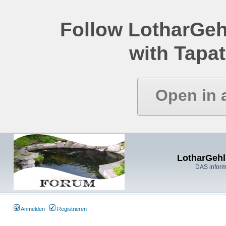
Follow LotharGeh
with Tapat
Open in 
LotharGehl
DAS inform
Anmelden
Registrieren