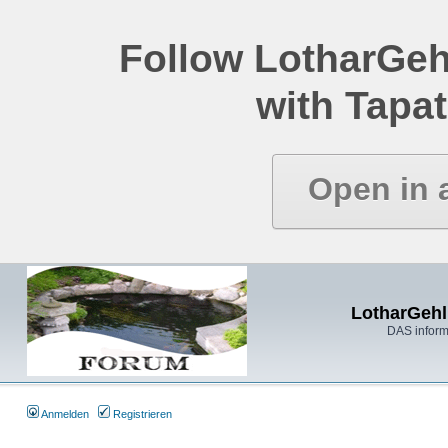
Follow LotharGeh
with Tapat
Open in 
LotharGehl
DAS inform
Anmelden
Registrieren