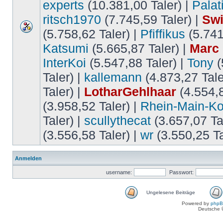
experts
(10.381,00 Taler) |
Palat
ritsch1970
(7.745,59 Taler) |
Swi
(5.758,62 Taler) |
Pfiffikus
(5.741
Katsumi
(5.665,87 Taler) |
Marc
InterKoi
(5.547,88 Taler) |
Tony
(
Taler) |
kallemann
(4.873,27 Tale
Taler) |
LotharGehlhaar
(4.554,8
(3.958,52 Taler) |
Rhein-Main-Ko
Taler) |
scullythecat
(3.657,07 Ta
(3.556,58 Taler) |
wr
(3.550,25 Ta
Anmelden
username:
Passwort:
Ungelesene Beiträge
Powered by
php
Deutsche 