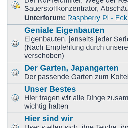
Der Koi-Teichfilter, Wege der Re
Sauerstoffkonzentrator, Absch
Unterforum:
Raspberry Pi - Ec
Geniale Eigenbauten
Eigenbauten, jenseits jeder Ser
(Nach Empfehlung durch unsere M
verschoben)
Der Garten, Japangarten
Der passende Garten zum Koite
Unser Bestes
Hier tragen wir alle Dinge zusam
wichtig halten
Hier sind wir
User stellen sich, ihre Teiche, i