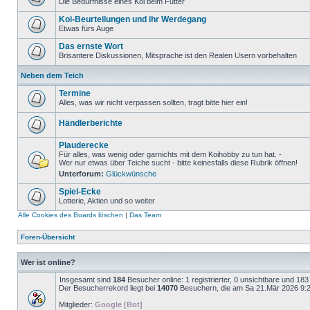
Die Bedürfnisse eines Koi beim Futter
Koi-Beurteilungen und ihr Werdegang
Etwas fürs Auge
Das ernste Wort
Brisantere Diskussionen, Mitsprache ist den Realen Usern vorbehalten
Neben dem Teich
Termine
Alles, was wir nicht verpassen sollten, tragt bitte hier ein!
Händlerberichte
Plauderecke
Für alles, was wenig oder garnichts mit dem Koihobby zu tun hat. -
Wer nur etwas über Teiche sucht - bitte keinesfalls diese Rubrik öffnen!
Unterforum:
Glückwünsche
Spiel-Ecke
Lotterie, Aktien und so weiter
Alle Cookies des Boards löschen
|
Das Team
Foren-Übersicht
Wer ist online?
Insgesamt sind
184
Besucher online: 1 registrierter, 0 unsichtbare und 18
Der Besucherrekord liegt bei
14070
Besuchern, die am Sa 21.Mär 2026 9:23 
Mitglieder:
Google [Bot]