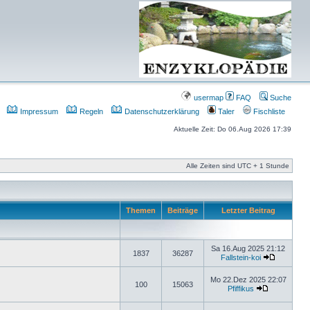
usermap
FAQ
Suche
Impressum
Regeln
Datenschutzerklärung
Taler
Fischliste
Aktuelle Zeit: Do 06.Aug 2026 17:39
Alle Zeiten sind UTC + 1 Stunde
Themen
Beiträge
Letzter Beitrag
Sa 16.Aug 2025 21:12
1837
36287
Fallstein-koi
Mo 22.Dez 2025 22:07
100
15063
Pfiffikus