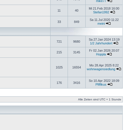
mike77
Mi 21.Feb 2018 16:00
11
40
Stefan1992
Sa 11.Jul 2020 11:22
33
849
meini
Sa 27.Jan 2024 13:19
721
9680
1/2 Jahrhundert
Fr 02.Jan 2026 20:07
215
3145
Hoppla
Mo 28.Apr 2025 8:22
1025
16554
wohnwagensiedlung
So 10.Apr 2022 18:09
176
3416
Pfiffikus
Alle Zeiten sind UTC + 1 Stunde