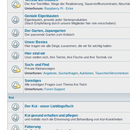
Technik am Koiteich
Der Koi-Teichfilter, Wege der Realisierung, Sauerstoffkonzentrator, Absc
Unterforum:
Raspberry Pi - Ecke
Geniale Eigenbauten
Eigenbauten, jenseits jeder Serienproduktion
(Nach Empfehlung durch unsere Mitglieder hier rein verschoben)
Der Garten, Japangarten
Der passende Garten zum Koiteich
Unser Bestes
Hier tragen wir alle Dinge zusammen, die wir für wichtig halten
Hier sind wir
User stellen sich, ihre Teiche, ihre Fische und ihre Technik vor
Such- und Find
Private Kleinanzeigen
Unterforen:
Angebote
,
Suchanfragen
,
Auktionen
,
Tauschen/Verschenken
Sonstiges
Alle sonstigen Fragen zum Thema Koi-Teich
Unterforum:
Foren-Support
Koi
Der Koi - unser Lieblingsfisch
Koi gesund erhalten und pflegen
und notfalls noch die Erkennung und Behandlung von Koi-Krankheiten
Fütterung