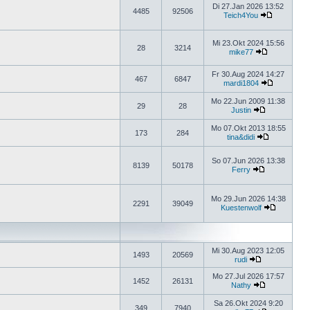
Di 27.Jan 2026 13:52
4485
92506
Teich4You
Mi 23.Okt 2024 15:56
28
3214
mike77
Fr 30.Aug 2024 14:27
467
6847
mardi1804
Mo 22.Jun 2009 11:38
29
28
Justin
Mo 07.Okt 2013 18:55
173
284
tina&didi
So 07.Jun 2026 13:38
8139
50178
Ferry
Mo 29.Jun 2026 14:38
2291
39049
Kuestenwolf
Mi 30.Aug 2023 12:05
1493
20569
rudi
Mo 27.Jul 2026 17:57
1452
26131
Nathy
Sa 26.Okt 2024 9:20
349
7940